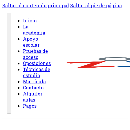
Saltar al contenido principal
Saltar al pie de página
Inicio
La
academia
Apoyo
escolar
Pruebas de
acceso
Oposiciones
Técnicas de
estudio
Matrícula
Contacto
Alquiler
aulas
Pagos