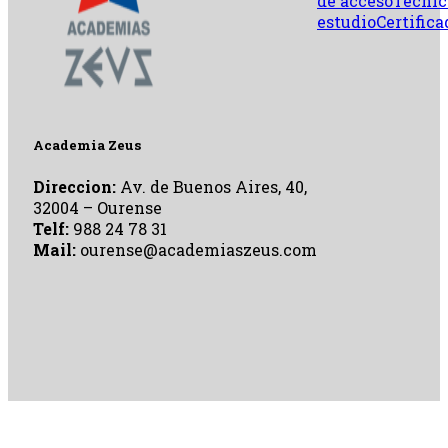
de acceso
Técnic
estudio
Certifica
Academia Zeus
Direccion:
Av. de Buenos Aires, 40,
32004 – Ourense
Telf:
988 24 78 31
Mail:
ourense@academiaszeus.com